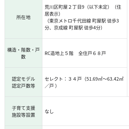
荒川区町屋２丁目9（以下未定）（住
居表示）
所在地
（東京メトロ千代田線 町屋駅 徒歩3
分、京成線 町屋駅 徒歩4分）
構造・階数・戸
RC造地上５階 全住戸６８戸
数
認定モデル
セレクト：３４戸（51.69㎡～63.42㎡
認定戸数等
／戸 ）
子育て支援
なし
施設等設置