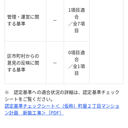
1項目適
管理・運営に関
合
－
する基準
／全7項
目
0項目適
区市町村からの
合
意見の反映に関
－
／全1項
する基準
目
※ 認定基準への適合状況の詳細は、認定基準チェック
シートをご覧ください。
認定基準チェックシート＜（仮称）町屋２丁目マンショ
ン計画 新築工事＞［PDF］