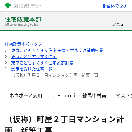
都全体で探す
住宅政策本部トップ
東京こどもすくすく住宅 子育て世帯向け補助事業
東京こどもすくすく住宅
東京こどもすくすく住宅認定制度
認定を受けた住宅一覧
（仮称）町屋２丁目マンション計画 新築工事
ネウボーノ菊川
ＪＰ ｎｏｉｅ 練馬中村南
マスト
（仮称）町屋２丁目マンション計
画 新築工事