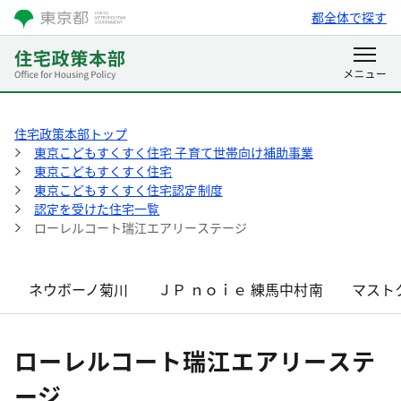
都全体で探す
住宅政策本部トップ
東京こどもすくすく住宅 子育て世帯向け補助事業
東京こどもすくすく住宅
東京こどもすくすく住宅認定制度
認定を受けた住宅一覧
ローレルコート瑞江エアリーステージ
ネウボーノ菊川
ＪＰ ｎｏｉｅ 練馬中村南
マスト
ローレルコート瑞江エアリーステ
ージ