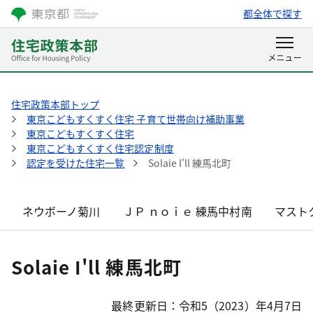
都全体で探す
住宅政策本部トップ
東京こどもすくすく住宅 子育て世帯向け補助事業
東京こどもすくすく住宅
東京こどもすくすく住宅認定制度
認定を受けた住宅一覧
Solaie I'll 練馬北町
ネウボーノ菊川
ＪＰ ｎｏｉｅ 練馬中村南
マスト
Solaie I'll 練馬北町
最終更新日：令和5（2023）年4月7日