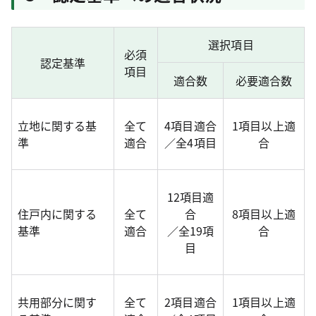
選択項目
必須
認定基準
項目
適合数
必要適合数
立地に関する基
全て
4項目適合
1項目以上適
準
適合
／全4項目
合
12項目適
住戸内に関する
全て
合
8項目以上適
基準
適合
／全19項
合
目
共用部分に関す
全て
2項目適合
1項目以上適