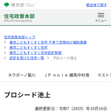
都全体で探す
住宅政策本部トップ
東京こどもすくすく住宅 子育て世帯向け補助事業
東京こどもすくすく住宅
東京こどもすくすく住宅認定制度
認定を受けた住宅一覧
プロシード池上
ネウボーノ菊川
ＪＰ ｎｏｉｅ 練馬中村南
マスト
プロシード池上
最終更新日：令和7（2025）年10月16日