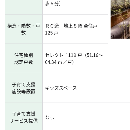
歩６分）
構造・階数・戸
ＲＣ造 地上８階 全住戸
数
125 戸
住宅種別
セレクト︓119 戸（51.16～
認定戸数
64.34 ㎡／戸）
子育て支援
キッズスペース
施設等設置
子育て支援
なし
サービス提供