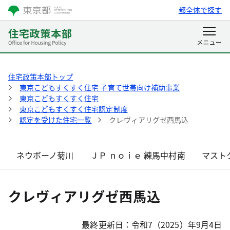
都全体で探す
住宅政策本部トップ
東京こどもすくすく住宅 子育て世帯向け補助事業
東京こどもすくすく住宅
東京こどもすくすく住宅認定制度
認定を受けた住宅一覧
クレヴィアリグゼ西馬込
ネウボーノ菊川
ＪＰ ｎｏｉｅ 練馬中村南
マスト
クレヴィアリグゼ西馬込
最終更新日：令和7（2025）年9月4日