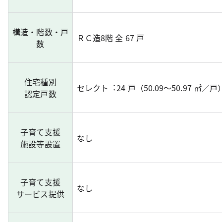
構造・階数・戸
ＲＣ造8階 全 67 戸
数
住宅種別
セレクト︓24 戸（50.09～50.97 ㎡／戸
認定戸数
子育て支援
なし
施設等設置
子育て支援
なし
サービス提供