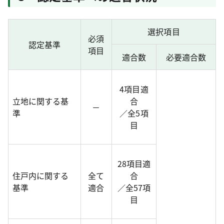
選択項目
必須
認定基準
項目
適合数
必要適合数
4項目適
立地に関する基
合
－
準
／全5項
目
28項目適
住戸内に関する
全て
合
基準
適合
／全57項
目