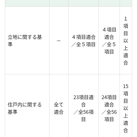
１
項
４項目
目
立地に関する基
４項目適合
適合
－
以
準
／全５項目
／全５
上
項目
適
合
15
項
23項目適
24項目
目
住戸内に関する
全て
合
適合
以
基準
適合
／全56項
／全56
上
目
項目
適
合