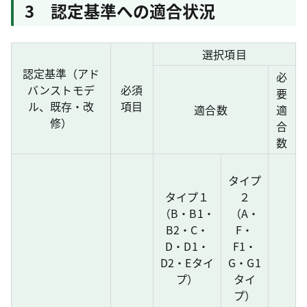
3 認定基準への適合状況
選択項目
認定基準（アド
必
バンストモデ
必須
要
ル、既存・改
項目
適合数
適
修）
合
数
タイプ
タイプ１
２
（B・B1・
（A・
B2・C・
F・
D・D1・
F1・
D2・Eタイ
G・G1
プ）
タイ
プ）