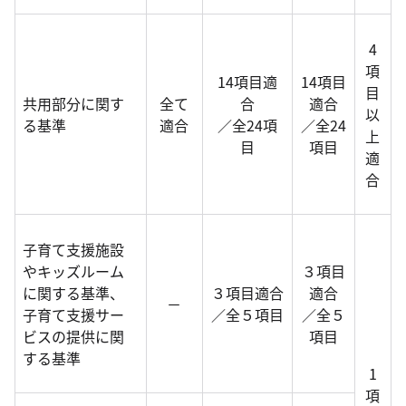
4
項
14項目適
14項目
目
共用部分に関す
全て
合
適合
以
る基準
適合
／全24項
／全24
上
目
項目
適
合
子育て支援施設
やキッズルーム
３項目
に関する基準、
３項目適合
適合
－
子育て支援サー
／全５項目
／全５
ビスの提供に関
項目
する基準
1
項