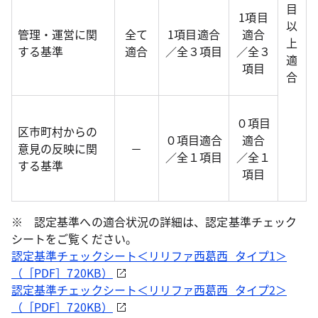
目
1項目
以
管理・運営に関
全て
1項目適合
適合
上
する基準
適合
／全３項目
／全３
適
項目
合
０項目
区市町村からの
０項目適合
適合
意見の反映に関
－
／全１項目
／全１
する基準
項目
※ 認定基準への適合状況の詳細は、認定基準チェック
シートをご覧ください。
認定基準チェックシート＜リリファ西葛西_タイプ1＞
（［PDF］720KB）
認定基準チェックシート＜リリファ西葛西_タイプ2＞
（［PDF］720KB）