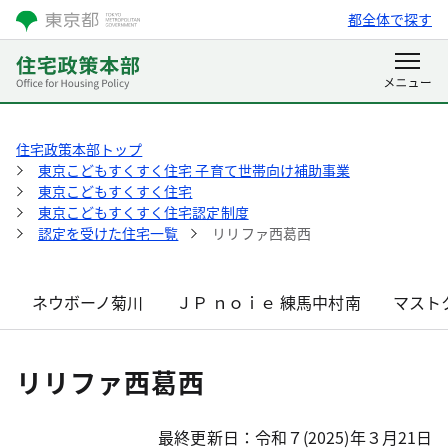
都全体で探す
住宅政策本部トップ
東京こどもすくすく住宅 子育て世帯向け補助事業
東京こどもすくすく住宅
東京こどもすくすく住宅認定制度
認定を受けた住宅一覧
リリファ西葛西
ネウボーノ菊川
ＪＰ ｎｏｉｅ 練馬中村南
マスト
リリファ西葛西
最終更新日：令和７(2025)年３月21日